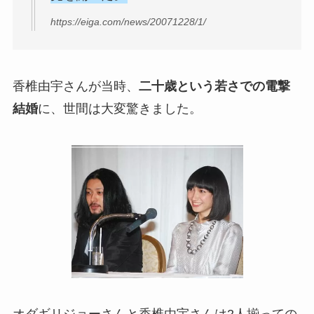
https://eiga.com/news/20071228/1/
香椎由宇さんが当時、
二十歳という若さでの電撃
結婚
に、世間は大変驚きました。