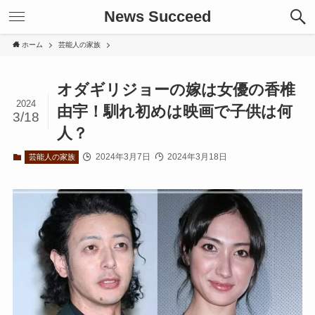
News Succeed
ホーム
芸能人の家族
オダギリジョーの嫁は女優の香椎
2024
由宇！馴れ初めは映画で子供は何
3/18
人？
2024年3月7日
2024年3月18日
芸能人の家族