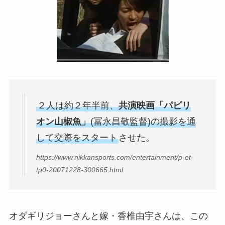
２人は約２年半前、
共演映画「パビリ
オン山椒魚」
(冨永昌敬監督)の撮影を通
して交際をスタート
させた。
https://www.nikkansports.com/entertainment/p-et-
tp0-20071228-300665.html
オダギリジョーさんと嫁・香椎由宇さんは、この