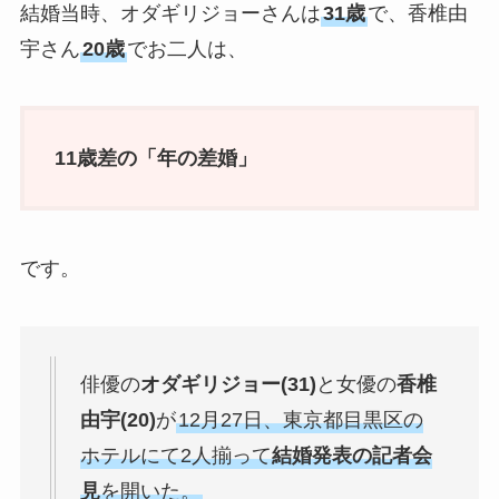
結婚当時、オダギリジョーさんは
31歳
で、香椎由
宇さん
20歳
でお二人は、
11歳差の「年の差婚」
です。
俳優の
オダギリジョー(31)
と女優の
香椎
由宇(20)
が
12月27日、東京都目黒区の
ホテルにて2人揃って
結婚発表の記者会
見
を開いた。