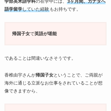
学部英米語学科
の在学中には、
3ヶ月間、カナダへ
語学留学
していた経験
もお持ちです。
帰国子女
で
英語が堪能
であることは間違いなさそうです。
香椎由宇さんが
帰国子女
ということで、ご両親が
海外に通じる立派なお仕事をされていることが想
像できますから、