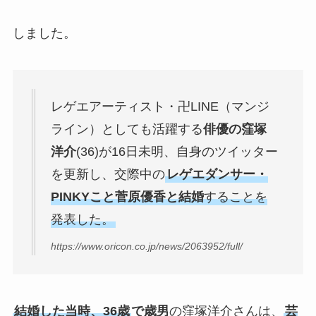
しました。
レゲエアーティスト・卍LINE（マンジ
ライン）としても活躍する
俳優の窪塚
洋介
(36)が16日未明、自身のツイッター
を更新し、交際中の
レゲエダンサー・
PINKYこと菅原優香と結婚
することを
発表した。
https://www.oricon.co.jp/news/2063952/full/
結婚した当時、36歳
で歳男
の窪塚洋介さんは、
芸