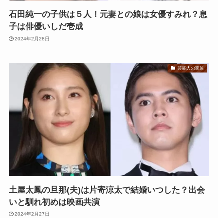
石田純一の子供は５人！元妻との娘は女優すみれ？息
子は俳優いしだ壱成
2024年2月28日
芸能人の家族
土屋太鳳の旦那(夫)は片寄涼太で結婚いつした？出会
いと馴れ初めは映画共演
2024年2月27日